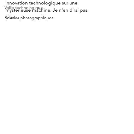
innovation technologique sur une 
Veille technologique
mystérieuse machine. Je n'en dirai pas 
plus ...
Balades photographiques