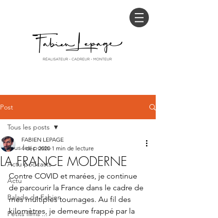
Post
Tous les posts
FABIEN LEPAGE
Tous les posts
4 déc. 2020
1 min de lecture
LA FRANCE MODERNE
Actu podcasts
Contre COVID et marées, je continue 
Actu
de parcourir la France dans le cadre de 
Balade de Fabien
mes multiples tournages. Au fil des 
kilomètres, je demeure frappé par la 
Petits films ...