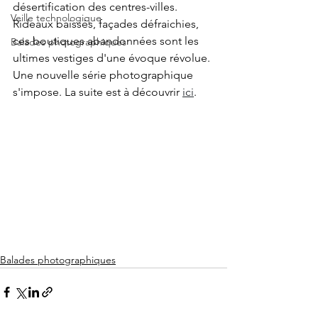
désertification des centres-villes. 
Veille technologique
Rideaux baissés, façades défraichies, 
ces boutiques abandonnées sont les 
Balades photographiques
ultimes vestiges d'une évoque révolue. 
Une nouvelle série photographique 
s'impose. La suite est à découvrir 
ici
.
Balades photographiques