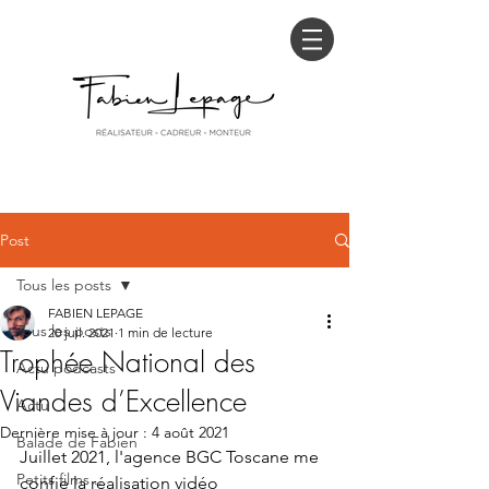
Post
Tous les posts
FABIEN LEPAGE
Tous les posts
20 juil. 2021
1 min de lecture
Trophée National des
Actu podcasts
Viandes d’Excellence
Actu
Dernière mise à jour :
4 août 2021
Balade de Fabien
Juillet 2021, l'agence BGC Toscane me 
Petits films ...
confie la réalisation vidéo