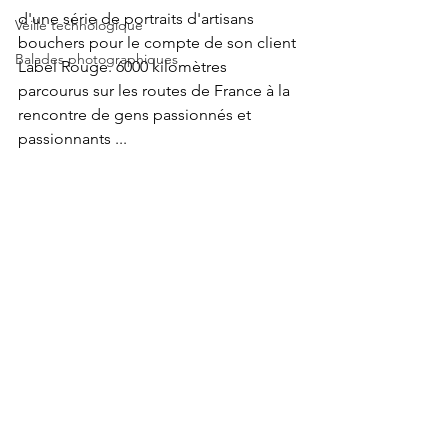
d'une série de portraits d'artisans 
Veille technologique
bouchers pour le compte de son client 
Balades photographiques
Label Rouge. 6000 kilomètres 
parcourus sur les routes de France à la 
rencontre de gens passionnés et 
passionnants ...