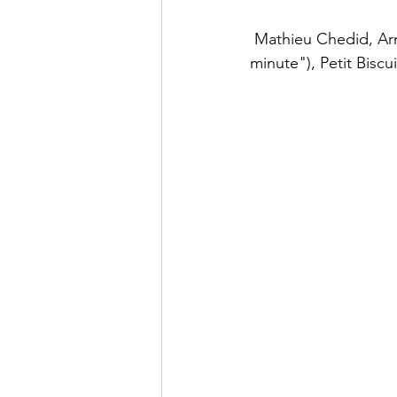
 Mathieu Chedid, Arnaud Rebotini (Compositeur de la musique du film "120 battements par 
minute"), Petit Biscuit