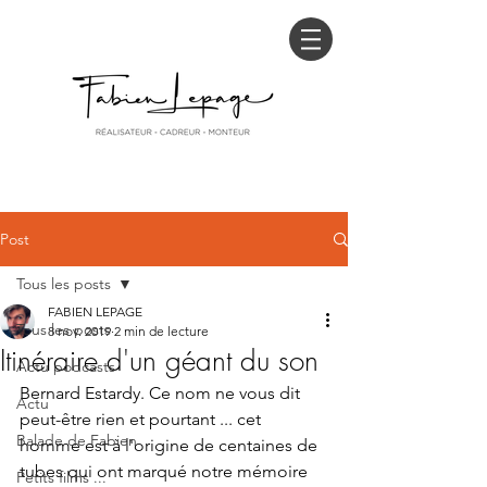
Post
Tous les posts
FABIEN LEPAGE
Tous les posts
8 nov. 2019
2 min de lecture
Itinéraire d'un géant du son
Actu podcasts
Bernard Estardy. Ce nom ne vous dit 
Actu
peut-être rien et pourtant ... cet 
Balade de Fabien
homme est à l'origine de centaines de 
tubes qui ont marqué notre mémoire 
Petits films ...