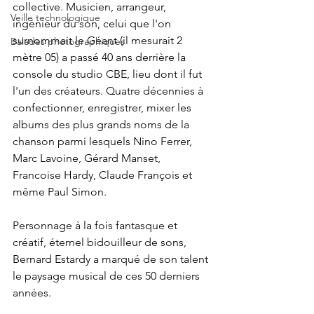
collective. Musicien, arrangeur, 
Veille technologique
ingénieur du son, celui que l'on 
surnommait le Géant (il mesurait 2 
Balades photographiques
mètre 05) a passé 40 ans derrière la 
console du studio CBE, lieu dont il fut 
l'un des créateurs. Quatre décennies à 
confectionner, enregistrer, mixer les 
albums des plus grands noms de la 
chanson parmi lesquels Nino Ferrer, 
Marc Lavoine, Gérard Manset, 
Francoise Hardy, Claude François et 
même Paul Simon.
Personnage à la fois fantasque et 
créatif, éternel bidouilleur de sons, 
Bernard Estardy a marqué de son talent 
le paysage musical de ces 50 derniers 
années.